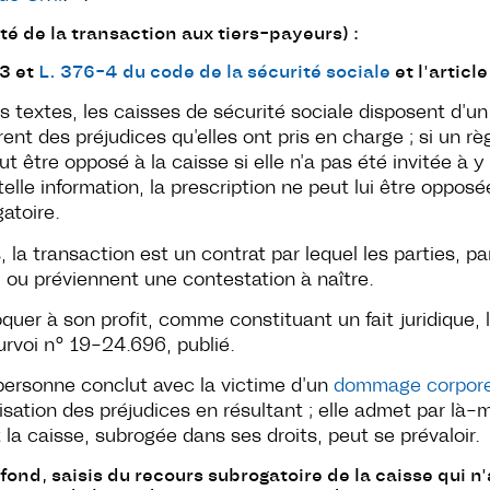
é de la transaction aux tiers-payeurs) :
-3 et
L. 376-4 du code de la sécurité sociale
et l’articl
es textes, les caisses de sécurité sociale disposent d’u
rent des préjudices qu’elles ont pris en charge ; si un 
peut être opposé à la caisse si elle n’a pas été invitée à y 
elle information, la prescription ne peut lui être opposé
atoire.
s, la transaction est un contrat par lequel les parties, 
 ou préviennent une contestation à naître.
oquer à son profit, comme constituant un fait juridique, 
urvoi n° 19-24.696, publié.
e personne conclut avec la victime d’un
dommage corpore
isation des préjudices en résultant ; elle admet par là
la caisse, subrogée dans ses droits, peut se prévaloir.
fond, saisis du recours subrogatoire de la caisse qui n’