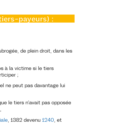
iers-payeurs) :
ubrogée, de plein droit, dans les
à la victime si le tiers
iciper ;
uel ne peut pas davantage lui
que le tiers n’avait pas opposée
,
iale
, 1382 devenu
1240
, et