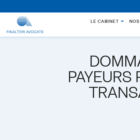
Rendez-vous non facturé en cas d’ouverture de d
LE CABINET
NOS
DOMMA
PAYEURS 
TRANS