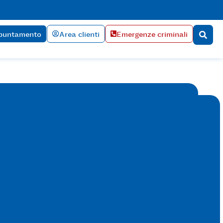
a è giustificata.
ppuntamento
Area clienti
Emergenze criminali
A