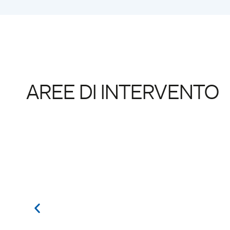
AREE DI INTERVENTO
PIANIFICAZIONE URBANISTICA COMMERCIALE
La pianificazione commerciale è un insieme di misure volte