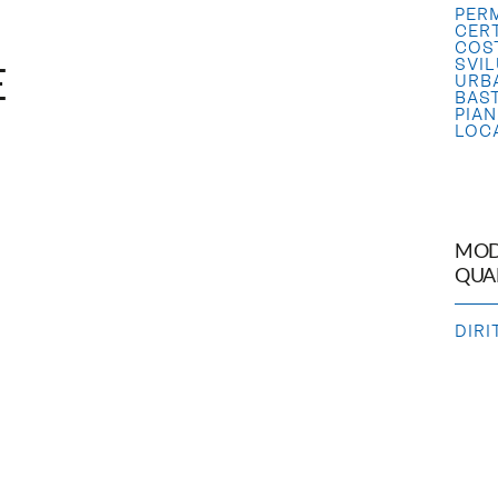
PERM
CERT
COST
SVI
E
URB
BAST
PIAN
LOCA
MODI
QUA
DIR