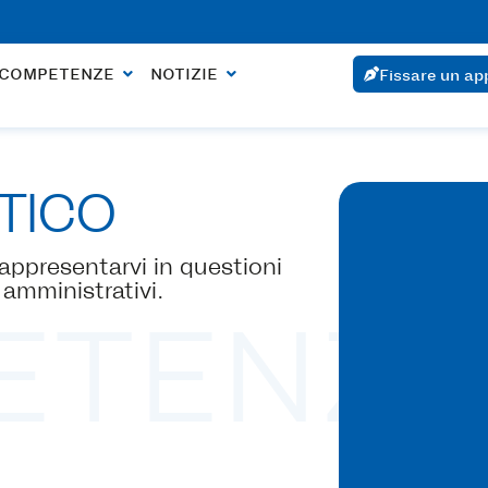
n comporta alcun costo. Appuntamento entro 24 ore se l'urgenz
 COMPETENZE
NOTIZIE
Fissare un a
TICO
rappresentarvi in questioni
i amministrativi.
ETENZ