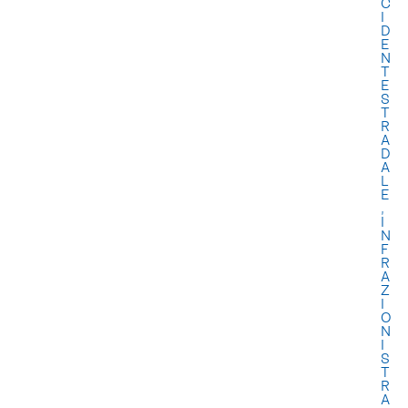
C
I
D
E
N
T
E
S
T
R
A
D
A
L
E
,
I
N
F
R
A
Z
I
O
N
I
S
T
R
A