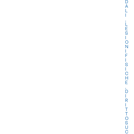
D
A
L
I
,
L
E
S
I
O
N
I
F
I
S
I
C
H
E
,
D
I
R
I
T
T
O
S
U
C