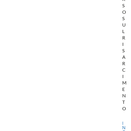
S
O
S
U
L
R
I
S
A
R
C
I
M
E
N
T
O
I
N