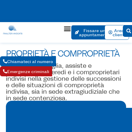
L'appuntamento per l'apertura di una pratica non comporta
alcun costo. Appuntamento entro 24 ore se l'urgenza è
giustificata.
Fissare un
Area
appuntamento
clienti
PROPRIETÀ E COMPROPRIETÀ
Chiamateci al numero
Lo studio consiglia, assiste e
rappresenta gli eredi e i comproprietari
Emergenze criminali
indivisi nella gestione delle successioni
e delle situazioni di comproprietà
indivisa, sia in sede extragiudiziale che
in sede contenziosa.