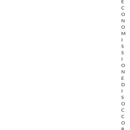
E
C
O
N
O
M
I
S
S
I
O
N
E
D
I
S
O
C
C
O
R