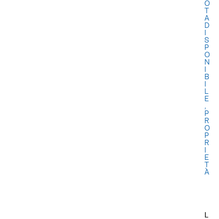
O
T
A
D
I
S
P
O
N
I
B
I
L
E
,
P
R
O
P
R
I
E
T
À
L