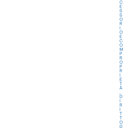
C
E
S
S
O
R
I
O
E
C
O
M
P
R
O
P
R
I
E
T
À
,
D
I
R
I
T
T
O
D