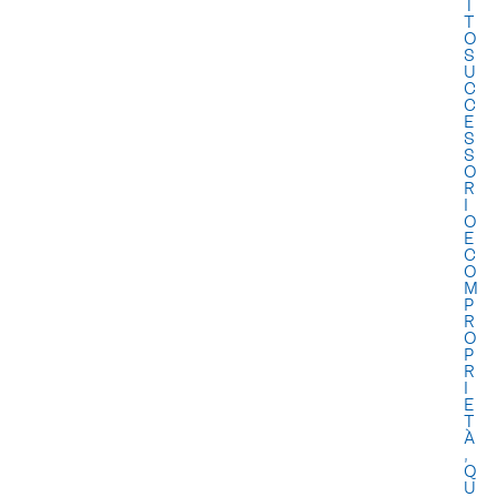
T
T
O
S
U
C
C
E
S
S
O
R
I
O
E
C
O
M
P
R
O
P
R
I
E
T
À
,
Q
U