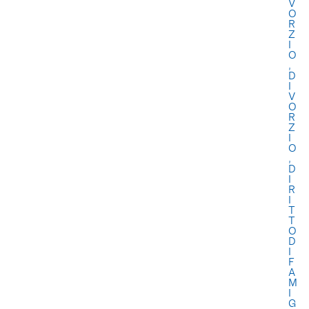
V
O
R
Z
I
O
,
D
I
V
O
R
Z
I
O
,
D
I
R
I
T
T
O
D
I
F
A
M
I
G