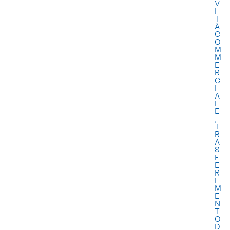
V
I
T
À
C
O
M
M
E
R
C
I
A
L
E
,
T
R
A
S
F
E
R
I
M
E
N
T
O
D