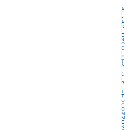
A
F
F
A
R
I
E
S
O
C
I
E
T
À
,
D
I
R
I
T
T
O
C
O
M
M
E
R