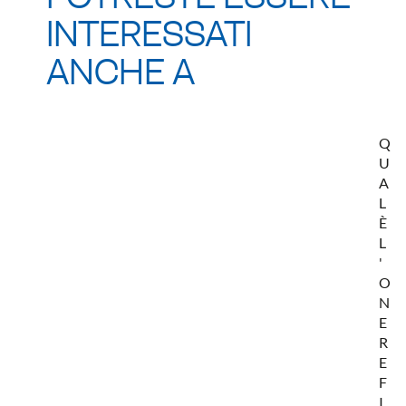
INTERESSATI
ANCHE A
Q
U
A
L
È
L
'
O
N
E
R
E
F
I