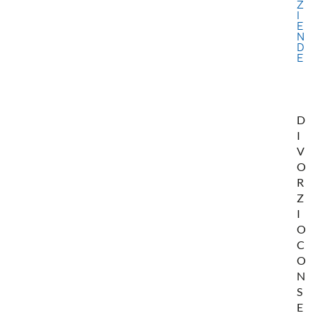
Z
I
E
N
D
E
D
I
V
O
R
Z
I
O
C
O
N
S
E