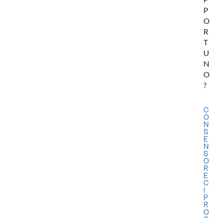
P
O
R
T
U
N
O
?
C
O
N
S
E
N
S
O
R
E
C
I
P
R
O