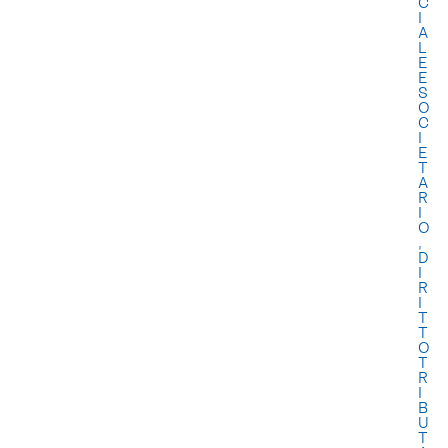
C
I
A
L
E
E
S
O
C
I
E
T
A
R
I
O
,
D
I
R
I
T
T
O
T
R
I
B
U
T