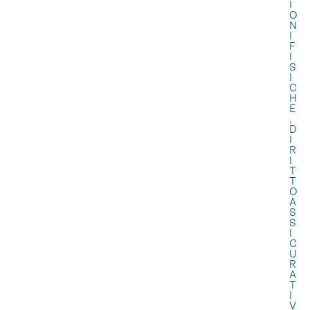
I
O
N
I
F
I
S
I
C
H
E
,
D
I
R
I
T
T
O
A
S
S
I
C
U
R
A
T
I
V