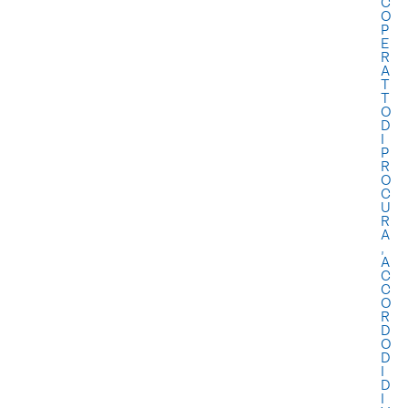
C
O
P
E
R
A
T
T
O
D
I
P
R
O
C
U
R
A
,
A
C
C
O
R
D
O
D
I
D
I