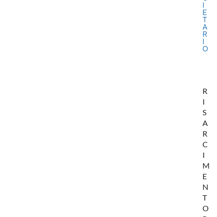
I
E
T
A
R
I
O
R
I
S
A
R
C
I
M
E
N
T
O