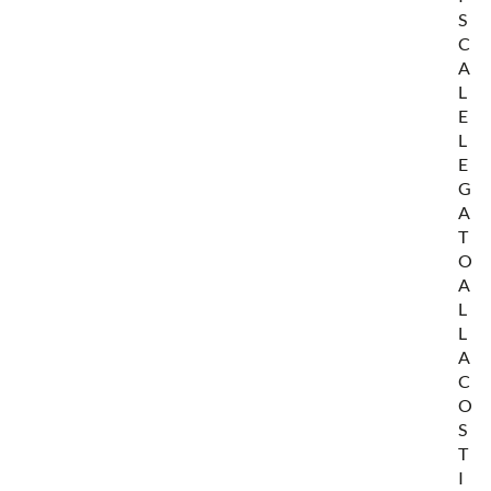
S
C
A
L
E
L
E
G
A
T
O
A
L
L
A
C
O
S
T
I