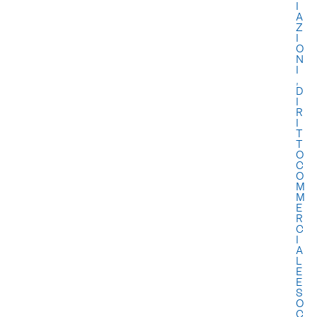
I
A
Z
I
O
N
I
,
D
I
R
I
T
T
O
C
O
M
M
E
R
C
I
A
L
E
E
S
O
C