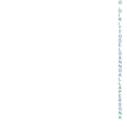
O
,
D
I
R
I
T
T
O
D
E
L
D
A
N
N
O
A
L
L
A
P
E
R
S
O
N
A