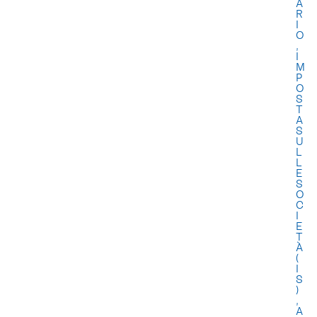
A
R
I
O
,
I
M
P
O
S
T
A
S
U
L
L
E
S
O
C
I
E
T
À
(
I
S
)
,
A