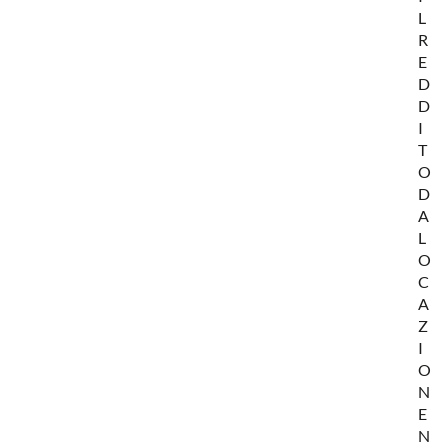
L
R
E
D
D
I
T
O
D
A
L
O
C
A
Z
I
O
N
E
N