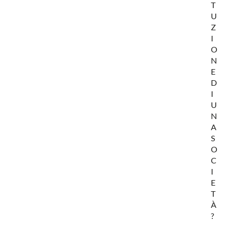
T
U
Z
I
O
N
E
D
I
U
N
A
S
O
C
I
E
T
À
?