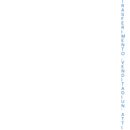
T
R
A
S
F
E
R
I
M
E
N
T
O
,
V
E
N
D
I
T
A
D
I
U
N
'
A
T
T
I