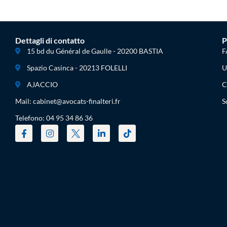
Dettagli di contatto
P
15 bd du Général de Gaulle - 20200 BASTIA
F
Spazio Casinca - 20213 FOLELLI
U
AJACCIO
C
Mail: cabinet@avocats-finalteri.fr
S
Telefono: 04 95 34 86 36