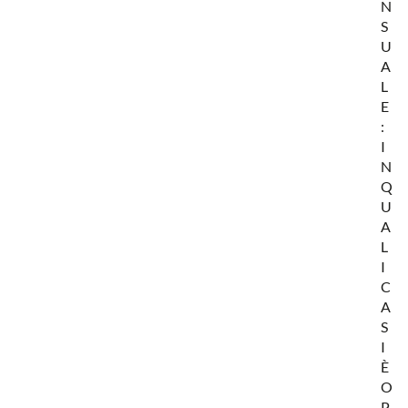
N
S
U
A
L
E
:
I
N
Q
U
A
L
I
C
A
S
I
È
O
P