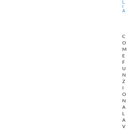
L
I
A
C
O
M
E
F
U
N
Z
I
O
N
A
L
A
V