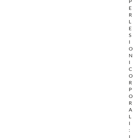
P
E
R
L
E
S
I
O
N
I
C
O
R
P
O
R
A
L
I
:
I