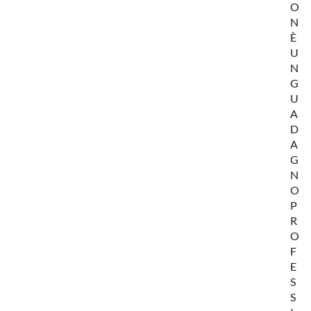
O
N
È
U
N
G
U
A
D
A
G
N
O
P
R
O
F
E
S
S