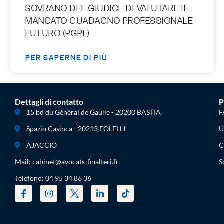
SOVRANO DEL GIUDICE DI VALUTARE IL
MANCATO GUADAGNO PROFESSIONALE
FUTURO (PGPF)
PER SAPERNE DI PIÙ
Dettagli di contatto
P
15 bd du Général de Gaulle - 20200 BASTIA
F
Spazio Casinca - 20213 FOLELLI
U
AJACCIO
C
Mail: cabinet@avocats-finalteri.fr
S
Telefono: 04 95 34 86 36