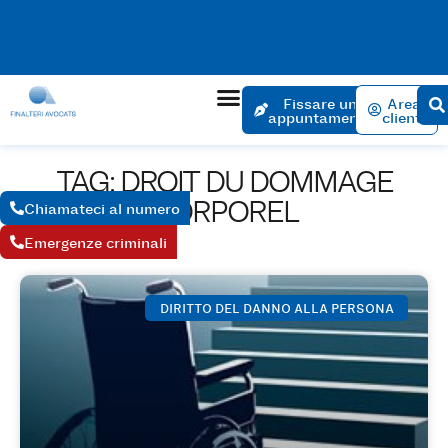
L'appuntamento per l'apertura di una pratica non comporta
alcun costo. Appuntamento entro 24 ore se l'urgenza è
giustificata.
Fissare un
Area
appuntamento
clienti
TAG: DROIT DU DOMMAGE
CORPOREL
Chiamateci al numero
Emergenze criminali
DIRITTO DEL DANNO ALLA PERSONA